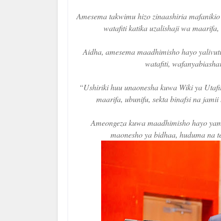
Amesema takwimu hizo zinaashiria mafanikio 
watafiti katika uzalishaji wa maarifa
Aidha, amesema maadhimisho hayo yalivutia
watafiti, wafanyabiasha
“Ushiriki huu unaonesha kuwa Wiki ya Utaf
maarifa, ubunifu, sekta binafsi na jam
Ameongeza kuwa maadhimisho hayo yamee
maonesho ya bidhaa, huduma na tekn