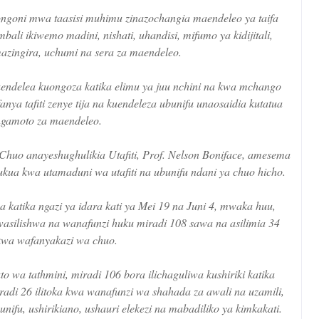
goni mwa taasisi muhimu zinazochangia maendeleo ya taifa
imbali ikiwemo madini, nishati, uhandisi, mifumo ya kidijitali,
azingira, uchumi na sera za maendeleo.
ndelea kuongoza katika elimu ya juu nchini na kwa mchango
nya tafiti zenye tija na kuendeleza ubunifu unaosaidia kutatua
gamoto za maendeleo.
o anayeshughulikia Utafiti, Prof. Nelson Boniface, amesema
a kwa utamaduni wa utafiti na ubunifu ndani ya chuo hicho.
 katika ngazi ya idara kati ya Mei 19 na Juni 4, mwaka huu,
wasilishwa na wanafunzi huku miradi 108 sawa na asilimia 34
 kwa wafanyakazi wa chuo.
 wa tathmini, miradi 106 bora ilichaguliwa kushiriki katika
radi 26 ilitoka kwa wanafunzi wa shahada za awali na uzamili,
unifu, ushirikiano, ushauri elekezi na mabadiliko ya kimkakati.