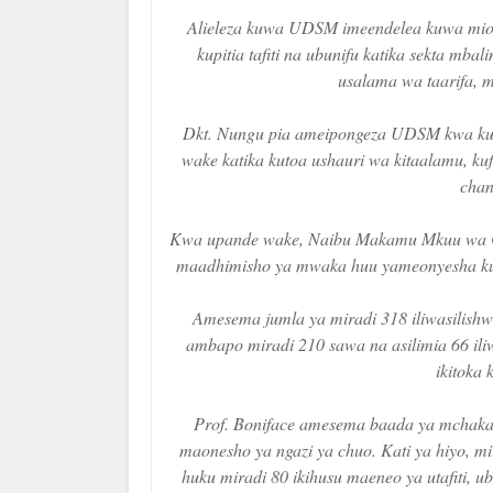
Alieleza kuwa UDSM imeendelea kuwa mion
kupitia tafiti na ubunifu katika sekta mbal
usalama wa taarifa, m
Dkt. Nungu pia ameipongeza UDSM kwa kue
wake katika kutoa ushauri wa kitaalamu, kufa
chan
Kwa upande wake, Naibu Makamu Mkuu wa Chu
maadhimisho ya mwaka huu yameonyesha kuku
Amesema jumla ya miradi 318 iliwasilishwa
ambapo miradi 210 sawa na asilimia 66 ili
ikitoka
Prof. Boniface amesema baada ya mchakato
maonesho ya ngazi ya chuo. Kati ya hiyo, mi
huku miradi 80 ikihusu maeneo ya utafiti, ub