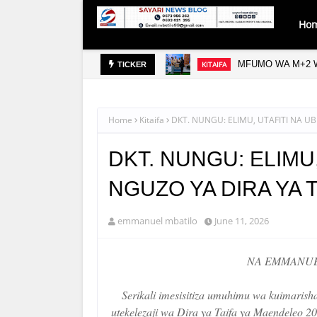
Ho
MFUMO WA M+2 W
KITAIFA
TICKER
Home
Kitaifa
DKT. NUNGU: ELIMU, UTAFITI NA UB
DKT. NUNGU: ELIMU,
NGUZO YA DIRA YA T
emmanuel mbatilo
June 11, 2026
NA EMMANUE
Serikali imesisitiza umuhimu wa kuimarish
utekelezaji wa Dira ya Taifa ya Maendeleo 2