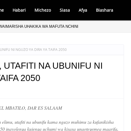
me
Habari
Michezo
Siasa
Afya
Biashara
AIMARISHA UHAKIKA WA MAFUTA NCHINI
UNIFU NI NGUZO YA DIRA YA TAIFA 2050
 UTAFITI NA UBUNIFU NI
AIFA 2050
L MBATILO, DAR ES SALAAM
a elimu, utafiti na ubunifu kama nguzo muhimu za kufanikisha
050 inayolenga kujenga uchumi wa kisasa unaotegemea maarifa,