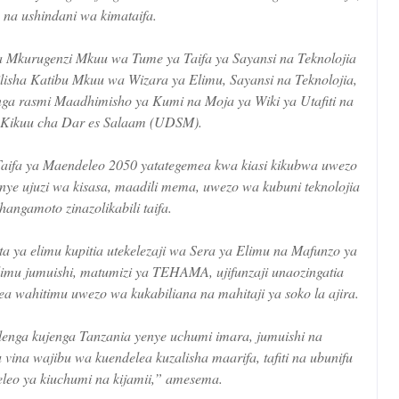
a na ushindani wa kimataifa.
na Mkurugenzi Mkuu wa Tume ya Taifa ya Sayansi na Teknolojia
sha Katibu Mkuu wa Wizara ya Elimu, Sayansi na Teknolojia,
nga rasmi Maadhimisho ya Kumi na Moja ya Wiki ya Utafiti na
 Kikuu cha Dar es Salaam (UDSM).
aifa ya Maendeleo 2050 yatategemea kwa kiasi kikubwa uwezo
e ujuzi wa kisasa, maadili mema, uwezo wa kubuni teknolojia
hangamoto zinazolikabili taifa.
a ya elimu kupitia utekelezaji wa Sera ya Elimu na Mafunzo ya
limu jumuishi, matumizi ya TEHAMA, ujifunzaji unaozingatia
ea wahitimu uwezo wa kukabiliana na mahitaji ya soko la ajira.
lenga kujenga Tanzania yenye uchumi imara, jumuishi na
vina wajibu wa kuendelea kuzalisha maarifa, tafiti na ubunifu
eo ya kiuchumi na kijamii,” amesema.