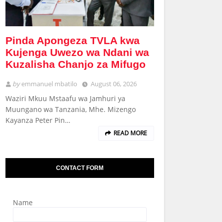
Pinda Apongeza TVLA kwa
Kujenga Uwezo wa Ndani wa
Kuzalisha Chanjo za Mifugo
by
emmanuel mbatilo
August 06, 2026
Waziri Mkuu Mstaafu wa Jamhuri ya
Muungano wa Tanzania, Mhe. Mizengo
Kayanza Peter Pin…
READ MORE
CONTACT FORM
Name