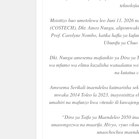
teknoloji
Msisitizo huo umetolewa leo Juni 11, 2026 
(COSTECH), Dkt. Amos Nungu, alipomwakili
Prof. Carolyne Nombo, katika hafla ya kufu
Ubunifu ya Chuo
Dkt. Nungu amesema mafanikio ya Dira ya T
wa mfumo wa elimu kuzalisha wataalamu weny
na kutatua c
Amesema Serikali inaendelea kuimarisha sekt
mwaka 2014 Toleo la 2023, inayosisitiza e
umahiri na mafunzo kwa vitendo ili kuwajeng
“Dira ya Taifa ya Maendeleo 2050 ina
unaoongozwa na maarifa. Hivyo, vyuo vikuu 
unaochochea maendel