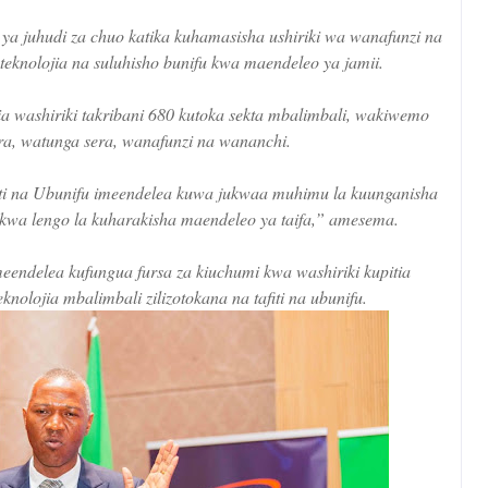
ya juhudi za chuo katika kuhamasisha ushiriki wa wanafunzi na
, teknolojia na suluhisho bunifu kwa maendeleo ya jamii.
 washiriki takribani 680 kutoka sekta mbalimbali, wakiwemo
ra, watunga sera, wanafunzi na wananchi.
iti na Ubunifu imeendelea kuwa jukwaa muhimu la kuunganisha
ii kwa lengo la kuharakisha maendeleo ya taifa,” amesema.
ndelea kufungua fursa za kiuchumi kwa washiriki kupitia
olojia mbalimbali zilizotokana na tafiti na ubunifu.