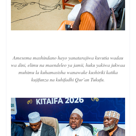
Amesema mashindano hayo yanatarajiwa kuvutia wadau
wa dini, elimu na maendeleo ya jamii, huku yakiwa jukwaa
muhimu la kuhamasisha wanawake kushiriki katika
kujifunza na kuhifadhi Qur’an Tukufu.