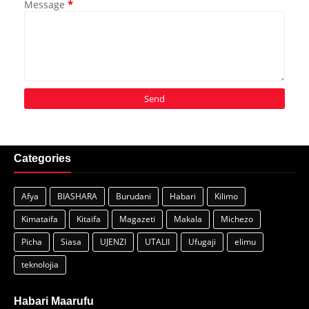
Message
*
Categories
Afya
BIASHARA
Burudani
Habari
Kilimo
Kimataifa
Kitaifa
Magazeti
Makala
Michezo
Picha
Siasa
UJENZI
UTALII
Ufugaji
elimu
teknolojia
Habari Maarufu