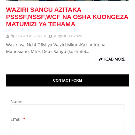
WAZIRI SANGU AZITAKA
PSSSF,NSSF,WCF NA OSHA KUONGEZA
MATUMIZI YA TEHAMA
by
OSCAR ASSENGA
August 08, 2026
Waziri wa Nchi Ofisi ya Waziri Mkuu-Kazi Ajira na
Mahusiano, Mhe. Deus Sangu (kushoto)…
READ MORE
CONTACT FORM
Name
Email
*