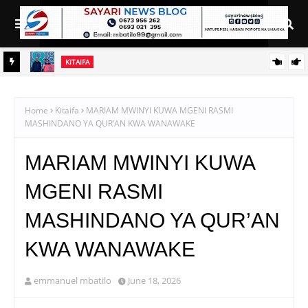
KITAIFA
RAIS SAMIA AIELEKEZA TAMISEMI KUSIMAMIA HUDUMA ZA
UGANI KWA TIJA NA UFANISI
Home
Kitaifa
MARIAM MWINYI KUWA MGENI RASMI
MASHINDANO YA QUR’AN KWA WANAWAKE
MARIAM MWINYI KUWA
MGENI RASMI
MASHINDANO YA QUR’AN
KWA WANAWAKE
emmanuel mbatilo
June 18, 2026