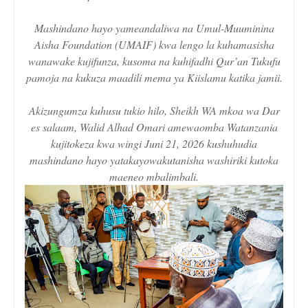
Mashindano hayo yameandaliwa na Umul-Muuminina
Aisha Foundation (UMAIF) kwa lengo la kuhamasisha
wanawake kujifunza, kusoma na kuhifadhi Qur’an Tukufu
pamoja na kukuza maadili mema ya Kiislamu katika jamii.
Akizungumza kuhusu tukio hilo, Sheikh WA mkoa wa Dar
es salaam, Walid Alhad Omari amewaomba Watanzania
kujitokeza kwa wingi Juni 21, 2026 kushuhudia
mashindano hayo yatakayowakutanisha washiriki kutoka
maeneo mbalimbali.