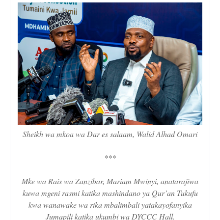
Sheikh wa mkoa wa Dar es salaam, Walid Alhad Omari
***
Mke wa Rais wa Zanzibar, Mariam Mwinyi, anatarajiwa
kuwa mgeni rasmi katika mashindano ya Qur’an Tukufu
kwa wanawake wa rika mbalimbali yatakayofanyika
Jumapili katika ukumbi wa DYCCC Hall.