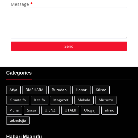
Message
*
Categories
Afya
BIASHARA
Burudani
Habari
Kilimo
Kimataifa
Kitaifa
Magazeti
Makala
Michezo
Picha
Siasa
UJENZI
UTALII
Ufugaji
elimu
teknolojia
Habari Maarufu