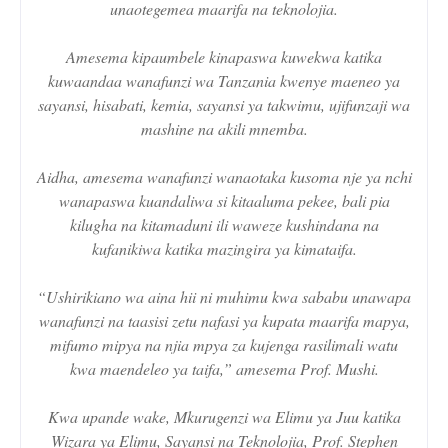
unaotegemea maarifa na teknolojia.
Amesema kipaumbele kinapaswa kuwekwa katika
kuwaandaa wanafunzi wa Tanzania kwenye maeneo ya
sayansi, hisabati, kemia, sayansi ya takwimu, ujifunzaji wa
mashine na akili mnemba.
Aidha, amesema wanafunzi wanaotaka kusoma nje ya nchi
wanapaswa kuandaliwa si kitaaluma pekee, bali pia
kilugha na kitamaduni ili waweze kushindana na
kufanikiwa katika mazingira ya kimataifa.
“Ushirikiano wa aina hii ni muhimu kwa sababu unawapa
wanafunzi na taasisi zetu nafasi ya kupata maarifa mapya,
mifumo mipya na njia mpya za kujenga rasilimali watu
kwa maendeleo ya taifa,” amesema Prof. Mushi.
Kwa upande wake, Mkurugenzi wa Elimu ya Juu katika
Wizara ya Elimu, Sayansi na Teknolojia, Prof. Stephen