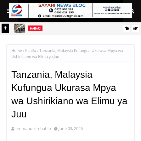
HABARI
WAPATA
UHOLANZI, SAB INVESTMENTS WALETA MAPINDUZI KATIKA
UFUGAJI WA KUKU NA NG'OMBE TANZANIA
Home
Kitaifa
Tanzania, Malaysia Kufungua Ukurasa Mpya wa
Ushirikiano wa Elimu ya Juu
Tanzania, Malaysia
Kufungua Ukurasa Mpya
wa Ushirikiano wa Elimu ya
Juu
emmanuel mbatilo
June 03, 2026