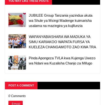
YOU MAY LIKE THESE POSTS
JUBILEE Group Tanzania yazindua ukuta
wa Shule ya Msingi Madenge kuimarisha
usalama na mazingira ya kujifunzia
WAFANYABIASHARA WA MADUKA YA
SIMU KARIAKOO WAPATA FURSA YA
KUELEZA CHANGAMOTO ZAO KWA TRA
Pinda Apongeza TVLA kwa Kujenga Uwezo
wa Ndani wa Kuzalisha Chanjo za Mifugo
POST A COMMENT
0 Comments
Emoji