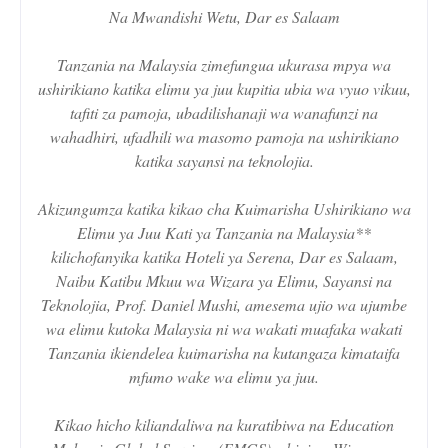
Na Mwandishi Wetu, Dar es Salaam
Tanzania na Malaysia zimefungua ukurasa mpya wa
ushirikiano katika elimu ya juu kupitia ubia wa vyuo vikuu,
tafiti za pamoja, ubadilishanaji wa wanafunzi na
wahadhiri, ufadhili wa masomo pamoja na ushirikiano
katika sayansi na teknolojia.
Akizungumza katika kikao cha Kuimarisha Ushirikiano wa
Elimu ya Juu Kati ya Tanzania na Malaysia**
kilichofanyika katika Hoteli ya Serena, Dar es Salaam,
Naibu Katibu Mkuu wa Wizara ya Elimu, Sayansi na
Teknolojia, Prof. Daniel Mushi, amesema ujio wa ujumbe
wa elimu kutoka Malaysia ni wa wakati muafaka wakati
Tanzania ikiendelea kuimarisha na kutangaza kimataifa
mfumo wake wa elimu ya juu.
Kikao hicho kiliandaliwa na kuratibiwa na Education