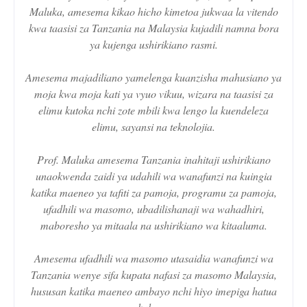
Maluka, amesema kikao hicho kimetoa jukwaa la vitendo
kwa taasisi za Tanzania na Malaysia kujadili namna bora
ya kujenga ushirikiano rasmi.
Amesema majadiliano yamelenga kuanzisha mahusiano ya
moja kwa moja kati ya vyuo vikuu, wizara na taasisi za
elimu kutoka nchi zote mbili kwa lengo la kuendeleza
elimu, sayansi na teknolojia.
Prof. Maluka amesema Tanzania inahitaji ushirikiano
unaokwenda zaidi ya udahili wa wanafunzi na kuingia
katika maeneo ya tafiti za pamoja, programu za pamoja,
ufadhili wa masomo, ubadilishanaji wa wahadhiri,
maboresho ya mitaala na ushirikiano wa kitaaluma.
Amesema ufadhili wa masomo utasaidia wanafunzi wa
Tanzania wenye sifa kupata nafasi za masomo Malaysia,
hususan katika maeneo ambayo nchi hiyo imepiga hatua