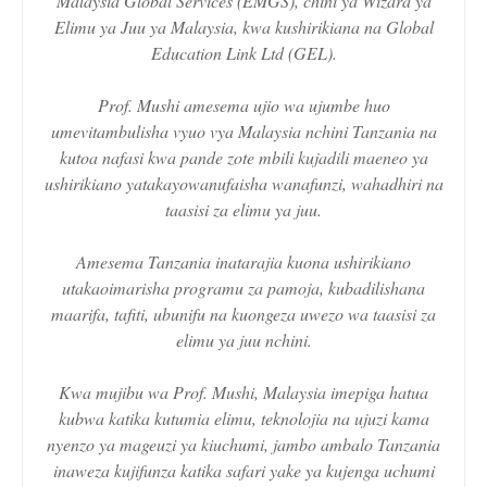
Malaysia Global Services (EMGS), chini ya Wizara ya
Elimu ya Juu ya Malaysia, kwa kushirikiana na Global
Education Link Ltd (GEL).
Prof. Mushi amesema ujio wa ujumbe huo
umevitambulisha vyuo vya Malaysia nchini Tanzania na
kutoa nafasi kwa pande zote mbili kujadili maeneo ya
ushirikiano yatakayowanufaisha wanafunzi, wahadhiri na
taasisi za elimu ya juu.
Amesema Tanzania inatarajia kuona ushirikiano
utakaoimarisha programu za pamoja, kubadilishana
maarifa, tafiti, ubunifu na kuongeza uwezo wa taasisi za
elimu ya juu nchini.
Kwa mujibu wa Prof. Mushi, Malaysia imepiga hatua
kubwa katika kutumia elimu, teknolojia na ujuzi kama
nyenzo ya mageuzi ya kiuchumi, jambo ambalo Tanzania
inaweza kujifunza katika safari yake ya kujenga uchumi