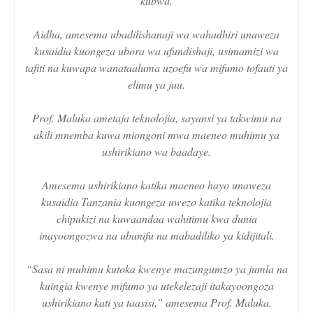
kubwa.
Aidha, amesema ubadilishanaji wa wahadhiri unaweza
kusaidia kuongeza ubora wa ufundishaji, usimamizi wa
tafiti na kuwapa wanataaluma uzoefu wa mifumo tofauti ya
elimu ya juu.
Prof. Maluka ametaja teknolojia, sayansi ya takwimu na
akili mnemba kuwa miongoni mwa maeneo muhimu ya
ushirikiano wa baadaye.
Amesema ushirikiano katika maeneo hayo unaweza
kusaidia Tanzania kuongeza uwezo katika teknolojia
chipukizi na kuwaandaa wahitimu kwa dunia
inayoongozwa na ubunifu na mabadiliko ya kidijitali.
“Sasa ni muhimu kutoka kwenye mazungumzo ya jumla na
kuingia kwenye mifumo ya utekelezaji itakayoongoza
ushirikiano kati ya taasisi,” amesema Prof. Maluka.