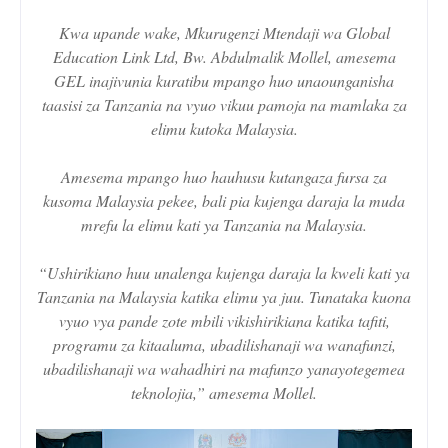
Kwa upande wake, Mkurugenzi Mtendaji wa Global
Education Link Ltd, Bw. Abdulmalik Mollel, amesema
GEL inajivunia kuratibu mpango huo unaounganisha
taasisi za Tanzania na vyuo vikuu pamoja na mamlaka za
elimu kutoka Malaysia.
Amesema mpango huo hauhusu kutangaza fursa za
kusoma Malaysia pekee, bali pia kujenga daraja la muda
mrefu la elimu kati ya Tanzania na Malaysia.
“Ushirikiano huu unalenga kujenga daraja la kweli kati ya
Tanzania na Malaysia katika elimu ya juu. Tunataka kuona
vyuo vya pande zote mbili vikishirikiana katika tafiti,
programu za kitaaluma, ubadilishanaji wa wanafunzi,
ubadilishanaji wa wahadhiri na mafunzo yanayotegemea
teknolojia,” amesema Mollel.