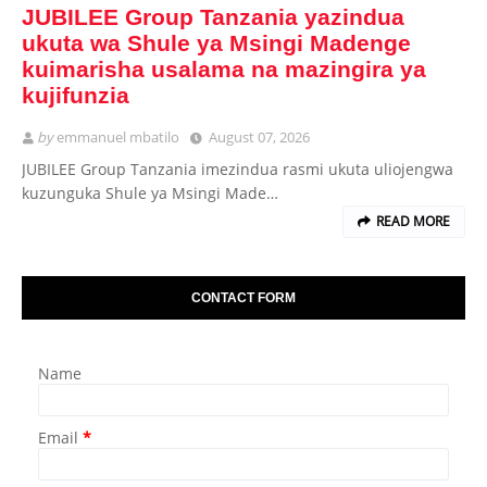
JUBILEE Group Tanzania yazindua
ukuta wa Shule ya Msingi Madenge
kuimarisha usalama na mazingira ya
kujifunzia
by
emmanuel mbatilo
August 07, 2026
JUBILEE Group Tanzania imezindua rasmi ukuta uliojengwa
kuzunguka Shule ya Msingi Made…
READ MORE
CONTACT FORM
Name
Email
*