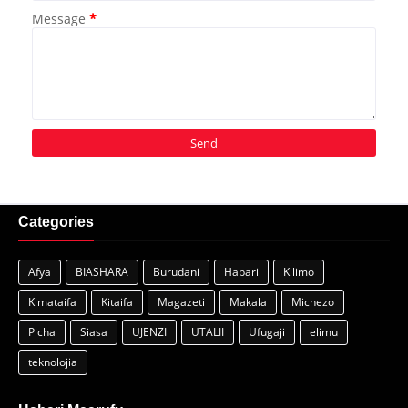
Message
*
Categories
Afya
BIASHARA
Burudani
Habari
Kilimo
Kimataifa
Kitaifa
Magazeti
Makala
Michezo
Picha
Siasa
UJENZI
UTALII
Ufugaji
elimu
teknolojia