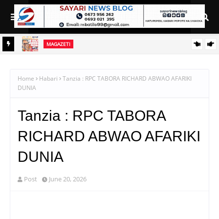
MAGAZETI
HABARI KUBWA KWENYE MAGAZETI YA LEO ALHAMISI
KITAIFA
TOSCI YATAKA MBEGU ZA ASILI ZISAJILIWE RASMI
AGOSTI 6, 2026
Home
Habari
Tanzia : RPC TABORA RICHARD ABWAO AFARIKI
DUNIA
Tanzia : RPC TABORA
RICHARD ABWAO AFARIKI
DUNIA
Post
June 20, 2026