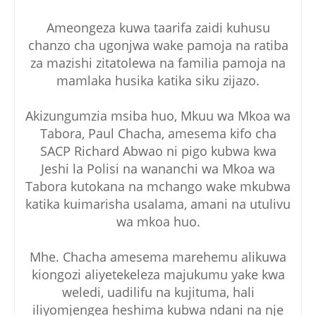
Ameongeza kuwa taarifa zaidi kuhusu
chanzo cha ugonjwa wake pamoja na ratiba
za mazishi zitatolewa na familia pamoja na
mamlaka husika katika siku zijazo.
Akizungumzia msiba huo, Mkuu wa Mkoa wa
Tabora, Paul Chacha, amesema kifo cha
SACP Richard Abwao ni pigo kubwa kwa
Jeshi la Polisi na wananchi wa Mkoa wa
Tabora kutokana na mchango wake mkubwa
katika kuimarisha usalama, amani na utulivu
wa mkoa huo.
Mhe. Chacha amesema marehemu alikuwa
kiongozi aliyetekeleza majukumu yake kwa
weledi, uadilifu na kujituma, hali
iliyomjengea heshima kubwa ndani na nje