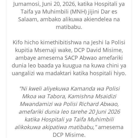
Jumamosi, Juni 20, 2026, katika Hospitali ya
Taifa ya Muhimbili (MNH) jijini Dar es
Salaam, ambako alikuwa akiendelea na
matibabu.
Kifo hicho kimethibitishwa na Jeshi la Polisi
kupitia Msemaji wake, DCP David Misime,
ambaye amesema SACP Abwao amefariki
dunia leo baada ya kuugua na kuwa chini ya
uangalizi wa madaktari katika hospitali hiyo.
"Ni kweli aliyekuwa Kamanda wa Polisi
Mkoa wa Tabora, Kamishna Msaidizi
Mwandamizi wa Polisi Richard Abwao,
amefariki dunia leo tarehe 20 Juni 2026
katika Hospitali ya Taifa Muhimbili
alikokuwa akipatiwa matibabu,"
amesema
DCP Misime.