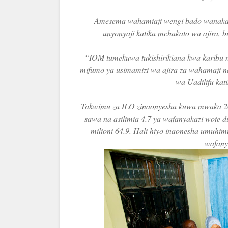
Amesema wahamiaji wengi bado wanakabi
unyonyaji katika mchakato wa ajira,
“IOM tumekuwa tukishirikiana kwa karibu 
mifumo ya usimamizi wa ajira za wahamaji n
wa Uadilifu kat
Takwimu za ILO zinaonyesha kuwa mwaka 202
sawa na asilimia 4.7 ya wafanyakazi wote
milioni 64.9. Hali hiyo inaonesha umuhim
wafany