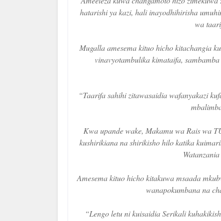
Ameeleza kuwa changamoto hizo zimekuwa z
hatarishi ya kazi, hali inayodhihirisha umu
wa taari
Mugalla amesema kituo hicho kitachangia ku
vinavyotambulika kimataifa, sambamba n
“Taarifa sahihi zitawasaidia wafanyakazi kuf
mbalimba
Kwa upande wake, Makamu wa Rais wa TU
kushirikiana na shirikisho hilo katika kuima
Watanzania 
Amesema kituo hicho kitakuwa msaada mkubw
wanapokumbana na chan
“Lengo letu ni kuisaidia Serikali kuhaki