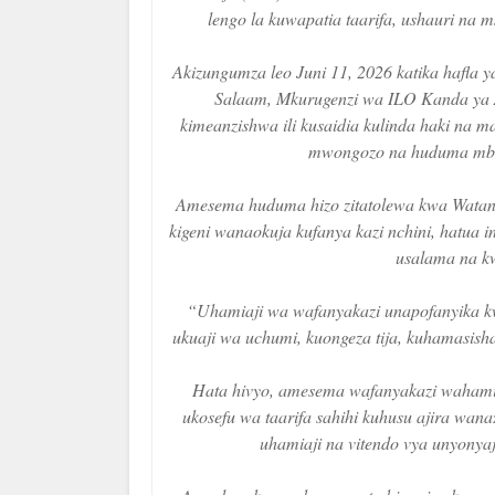
lengo la kuwapatia taarifa, ushauri na 
Akizungumza leo Juni 11, 2026 katika hafla ya
Salaam, Mkurugenzi wa ILO Kanda ya A
kimeanzishwa ili kusaidia kulinda haki na m
mwongozo na huduma mbal
Amesema huduma hizo zitatolewa kwa Watanz
kigeni wanaokuja kufanya kazi nchini, hatua 
usalama na kw
“Uhamiaji wa wafanyakazi unapofanyika k
ukuaji wa uchumi, kuongeza tija, kuhamasish
Hata hivyo, amesema wafanyakazi wahami
ukosefu wa taarifa sahihi kuhusu ajira wa
uhamiaji na vitendo vya unyonyaj