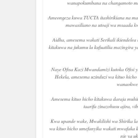
wanapokumbana na changamoto mba
Ameongeza kuwa TUCTA itashirikiana na mashi
mawasiliano na utoaji wa msaada kw
Aidha, amesema wakati Serikali ikiendelea k
kitakuwa na jukumu la kufuatilia mazingira 
Naye Ofisa Kazi Mwandamizi kutoka Ofisi y
Hekela, amesema uzinduzi wa kituo hicho
wanaokwend
Amesema kituo hicho kitakuwa daraja muhim
taarifa zinazohusu ajira, v
Kwa upande wake, Mwakilishi wa Shirika la
wa kituo hicho umefanyika wakati mwafaka 
nje ya u