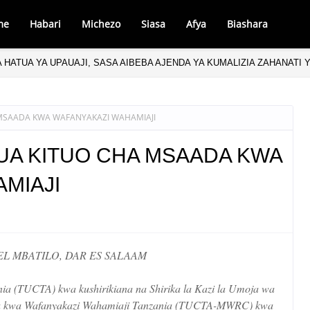
me
Habari
Michezo
Siasa
Afya
Biashara
 HATUA YA UPAUAJI, SASA AIBEBA AJENDA YA KUMALIZIA ZAHANATI
 MSAADA KWA WAFANYAKAZI WAHAMIAJI
DUA KITUO CHA MSAADA KWA
MIAJI
L MBATILO, DAR ES SALAAM
nia (TUCTA) kwa kushirikiana na Shirika la Kazi la Umoja wa
ada kwa Wafanyakazi Wahamiaji Tanzania (TUCTA-MWRC) kwa