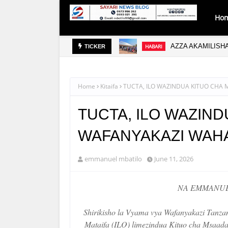
Ho
WASI WA KIMATAIFA
AZZA AKAMILISHA
HABARI
TICKER
Home
Kitaifa
TUCTA, ILO WAZINDUA KITUO CHA
TUCTA, ILO WAZIN
WAFANYAKAZI WAHA
emmanuel mbatilo
June 11, 2026
NA EMMANUE
Shirikisho la Vyama vya Wafanyakazi Tanza
Mataifa (ILO) limezindua Kituo cha Msa