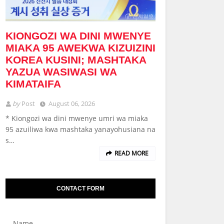
KIONGOZI WA DINI MWENYE
MIAKA 95 AWEKWA KIZUIZINI
KOREA KUSINI; MASHTAKA
YAZUA WASIWASI WA
KIMATAIFA
by
Post
August 06, 2026
* Kiongozi wa dini mwenye umri wa miaka
95 azuiliwa kwa mashtaka yanayohusiana na
s…
READ MORE
CONTACT FORM
Name