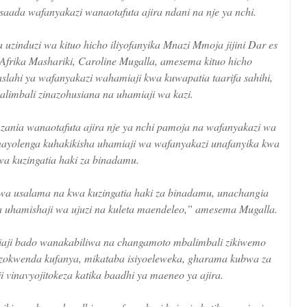
msaada wafanyakazi wanaotafuta ajira ndani na nje ya nchi.
 uzinduzi wa kituo hicho iliyofanyika Mnazi Mmoja jijini Dar es
frika Mashariki, Caroline Mugalla, amesema kituo hicho
aslahi ya wafanyakazi wahamiaji kwa kuwapatia taarifa sahihi,
imbali zinazohusiana na uhamiaji wa kazi.
ania wanaotafuta ajira nje ya nchi pamoja na wafanyakazi wa
inayolenga kuhakikisha uhamiaji wa wafanyakazi unafanyika kwa
a kuzingatia haki za binadamu.
wa usalama na kwa kuzingatia haki za binadamu, unachangia
a uhamishaji wa ujuzi na kuleta maendeleo,” amesema Mugalla.
aji bado wanakabiliwa na changamoto mbalimbali zikiwemo
nazokwenda kufanya, mikataba isiyoeleweka, gharama kubwa za
i vinavyojitokeza katika baadhi ya maeneo ya ajira.