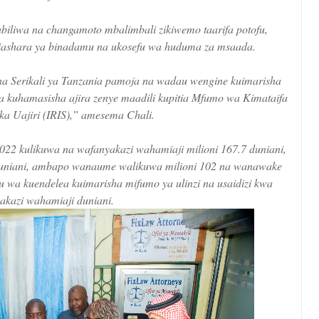
liwa na changamoto mbalimbali zikiwemo taarifa potofu,
 biashara ya binadamu na ukosefu wa huduma za msaada.
na Serikali ya Tanzania pamoja na wadau wengine kuimarisha
a kuhamasisha ajira zenye maadili kupitia Mfumo wa Kimataifa
ika Uajiri (IRIS),” amesema Chali.
2 kulikuwa na wafanyakazi wahamiaji milioni 167.7 duniani,
 duniani, ambapo wanaume walikuwa milioni 102 na wanawake
u wa kuendelea kuimarisha mifumo ya ulinzi na usaidizi kwa
akazi wahamiaji duniani.