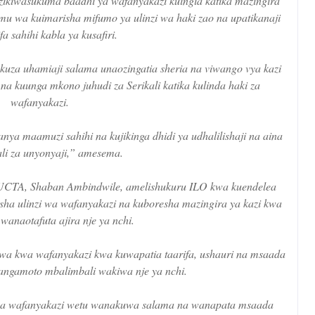
ikiwasukuma baadhi ya wafanyakazi kuingia katika mazingira
himu wa kuimarisha mifumo ya ulinzi wa haki zao na upatikanaji
fa sahihi kabla ya kusafiri.
kuza uhamiaji salama unaozingatia sheria na viwango vya kazi
a kuunga mkono juhudi za Serikali katika kulinda haki za
wafanyakazi.
anya maamuzi sahihi na kujikinga dhidi ya udhalilishaji na aina
li za unyonyaji,” amesema.
CTA, Shaban Ambindwile, amelishukuru ILO kwa kuendelea
risha ulinzi wa wafanyakazi na kuboresha mazingira ya kazi kwa
wanaotafuta ajira nje ya nchi.
a kwa wafanyakazi kwa kuwapatia taarifa, ushauri na msaada
gamoto mbalimbali wakiwa nje ya nchi.
kisha wafanyakazi wetu wanakuwa salama na wanapata msaada