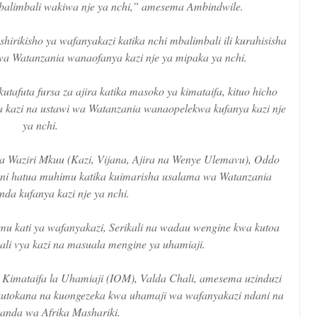
limbali wakiwa nje ya nchi,” amesema Ambindwile.
rikisho ya wafanyakazi katika nchi mbalimbali ili kurahisisha
a Watanzania wanaofanya kazi nje ya mipaka ya nchi.
utafuta fursa za ajira katika masoko ya kimataifa, kituo hicho
ya kazi na ustawi wa Watanzania wanaopelekwa kufanya kazi nje
ya nchi.
a Waziri Mkuu (Kazi, Vijana, Ajira na Wenye Ulemavu), Oddo
 ni hatua muhimu katika kuimarisha usalama wa Watanzania
a kufanya kazi nje ya nchi.
u kati ya wafanyakazi, Serikali na wadau wengine kwa kutoa
ibali vya kazi na masuala mengine ya uhamiaji.
 Kimataifa la Uhamiaji (IOM), Valda Chali, amesema uzinduzi
kutokana na kuongezeka kwa uhamaji wa wafanyakazi ndani na
kanda wa Afrika Mashariki.