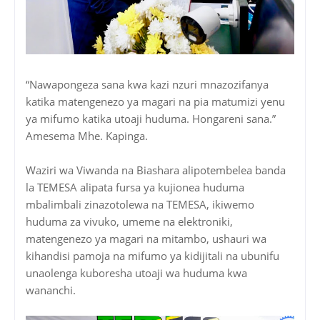
“Nawapongeza sana kwa kazi nzuri mnazozifanya
katika matengenezo ya magari na pia matumizi yenu
ya mifumo katika utoaji huduma. Hongareni sana.”
Amesema Mhe. Kapinga.
Waziri wa Viwanda na Biashara alipotembelea banda
la TEMESA alipata fursa ya kujionea huduma
mbalimbali zinazotolewa na TEMESA, ikiwemo
huduma za vivuko, umeme na elektroniki,
matengenezo ya magari na mitambo, ushauri wa
kihandisi pamoja na mifumo ya kidijitali na ubunifu
unaolenga kuboresha utoaji wa huduma kwa
wananchi.