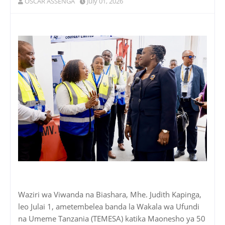
OSCAR ASSENGA
July 01, 2026
Waziri wa Viwanda na Biashara, Mhe. Judith Kapinga,
leo Julai 1, ametembelea banda la Wakala wa Ufundi
na Umeme Tanzania (TEMESA) katika Maonesho ya 50