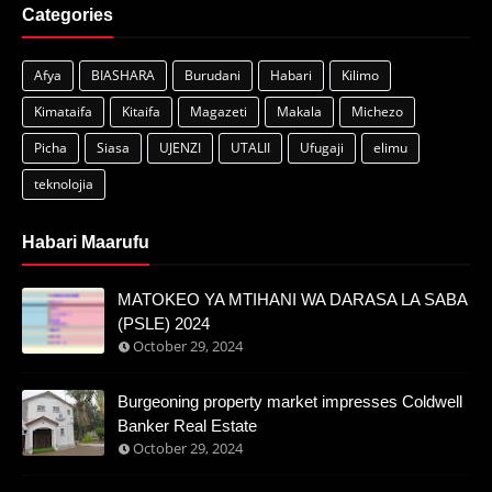
Categories
Afya
BIASHARA
Burudani
Habari
Kilimo
Kimataifa
Kitaifa
Magazeti
Makala
Michezo
Picha
Siasa
UJENZI
UTALII
Ufugaji
elimu
teknolojia
Habari Maarufu
MATOKEO YA MTIHANI WA DARASA LA SABA
(PSLE) 2024
October 29, 2024
Burgeoning property market impresses Coldwell
Banker Real Estate
October 29, 2024