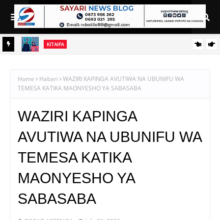
KITAIFA
RAIS SAMIA AIELEKEZA TAMISEMI KUSIMAMIA HUDUMA ZA
UGANI KWA TIJA NA UFANISI
Home
Habari
WAZIRI KAPINGA AVUTIWA NA UBUNIFU WA
TEMESA KATIKA MAONYESHO YA SABASABA
WAZIRI KAPINGA
AVUTIWA NA UBUNIFU WA
TEMESA KATIKA
MAONYESHO YA
SABASABA