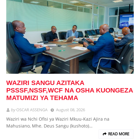
WAZIRI SANGU AZITAKA
PSSSF,NSSF,WCF NA OSHA KUONGEZA
MATUMIZI YA TEHAMA
by
OSCAR ASSENGA
August 08, 2026
Waziri wa Nchi Ofisi ya Waziri Mkuu-Kazi Ajira na
Mahusiano, Mhe. Deus Sangu (kushoto)…
READ MORE