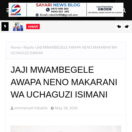
HABARI
MBUNGE WA ITWANGI 'AZZA' AWAANDALIA WANAFUNZI WA
LUHUMBO SEKONDARI CHAKULA CHA PAMOJA
Home
Kitaifa
JAJI MWAMBEGELE AWAPA NENO MAKARANI WA
UCHAGUZI ISIMANI
JAJI MWAMBEGELE
AWAPA NENO MAKARANI
WA UCHAGUZI ISIMANI
emmanuel mbatilo
May 28, 2026