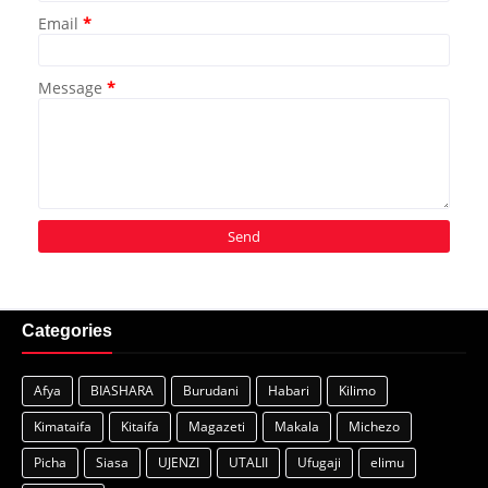
Email
*
Message
*
Categories
Afya
BIASHARA
Burudani
Habari
Kilimo
Kimataifa
Kitaifa
Magazeti
Makala
Michezo
Picha
Siasa
UJENZI
UTALII
Ufugaji
elimu