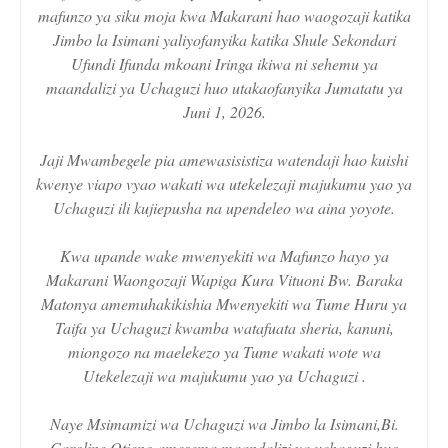
mafunzo ya siku moja kwa Makarani hao waogozaji katika
Jimbo la Isimani yaliyofanyika katika Shule Sekondari
Ufundi Ifunda mkoani Iringa ikiwa ni sehemu ya
maandalizi ya Uchaguzi huo utakaofanyika Jumatatu ya
Juni 1, 2026.
Jaji Mwambegele pia amewasisistiza watendaji hao kuishi
kwenye viapo vyao wakati wa utekelezaji majukumu yao ya
Uchaguzi ili kujiepusha na upendeleo wa aina yoyote.
Kwa upande wake mwenyekiti wa Mafunzo hayo ya
Makarani Waongozaji Wapiga Kura Vituoni Bw. Baraka
Matonya amemuhakikishia Mwenyekiti wa Tume Huru ya
Taifa ya Uchaguzi kwamba watafuata sheria, kanuni,
miongozo na maelekezo ya Tume wakati wote wa
Utekelezaji wa majukumu yao ya Uchaguzi .
Naye Msimamizi wa Uchaguzi wa Jimbo la Isimani,Bi.
Caroline Otieno amesema maandalizi ya uchaguzi huo