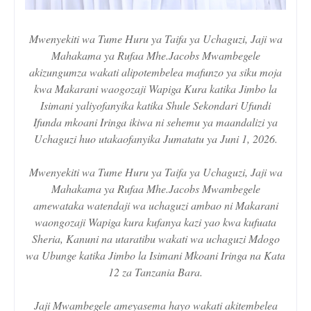
Mwenyekiti wa Tume Huru ya Taifa ya Uchaguzi, Jaji wa
Mahakama ya Rufaa Mhe.Jacobs Mwambegele
akizungumza wakati alipotembelea mafunzo ya siku moja
kwa Makarani waogozaji Wapiga Kura katika Jimbo la
Isimani yaliyofanyika katika Shule Sekondari Ufundi
Ifunda mkoani Iringa ikiwa ni sehemu ya maandalizi ya
Uchaguzi huo utakaofanyika Jumatatu ya Juni 1, 2026.
Mwenyekiti wa Tume Huru ya Taifa ya Uchaguzi, Jaji wa
Mahakama ya Rufaa Mhe.Jacobs Mwambegele
amewataka watendaji wa uchaguzi ambao ni Makarani
waongozaji Wapiga kura kufanya kazi yao kwa kufuata
Sheria, Kanuni na utaratibu wakati wa uchaguzi Mdogo
wa Ubunge katika Jimbo la Isimani Mkoani Iringa na Kata
12 za Tanzania Bara.
Jaji Mwambegele ameyasema hayo wakati akitembelea