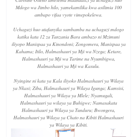
Mdogo wa Jimbo hilo, yamekamilika kwa asilimia 100
ambapo vifaa vyote vimepokelewa.
Uchaguzi huo utafanyika sambamba na uchaguzi mdogo
katika kata 12 za Tanzania Bara ambazo ni Mzimuni
iliyopo Manispaa ya Kinondoni; Zongomera, Manispaa ya
Kahama; Itilo, Halmashauri ya Mji wa Nzega; Ketare,
Halmashauri ya Mji wa Tarime na Nyumbigwa,
Halmashauri ya Mji wa Kasulu.
Nyingine ni kata ya Kala iliyoko Halmashauri ya Wilaya
ya Nkasi; Ziba, Halmashauri ya Wilaya Igunga; Kamsisi,
Halmashauri ya Wilaya ya Mlele; Nyamugali,
Halmashauri ya wilaya ya Buhigwe; Namasakata
Halmashauri ya Wilaya ya Tunduru; Bwongera,
Halmashauri ya Wilaya ya Chato na Kibiti Halmashauri
ya Wilaya ya Kibiti.