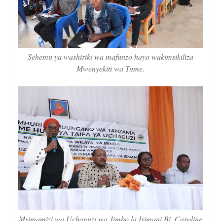
Sehemu ya washiriki wa mafunzo hayo wakimsikiliza
Mwenyekiti wa Tume.
Msimamizi wa Uchaguzi wa Jimbo la Isimani,Bi. Caroline