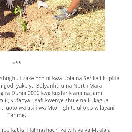
***
hughuli zake nchini kwa ubia na Serikali kupitia
migodi yake ya Bulyanhulu na North Mara
ira Dunia 2026 kwa kushirikiana na jamii
iti, kufanya usafi kwenye shule na kukagua
 uoto wa asili wa Mto Tighite uliopo wilayani
Tarime.
ipo katika Halmashauri ya wilaya ya Msalala