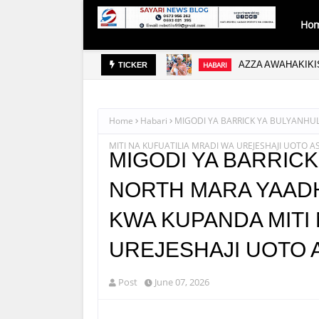
Ho
AZZA AWAHAKIKI
HABARI
TICKER
Home
Habari
MIGODI YA BARRICK YA BULYANHU
MITI NA KUFUATILIA MRADI WA UREJESHAJI UOTO AS
MIGODI YA BARRIC
NORTH MARA YAADH
KWA KUPANDA MITI 
UREJESHAJI UOTO A
Post
June 07, 2026