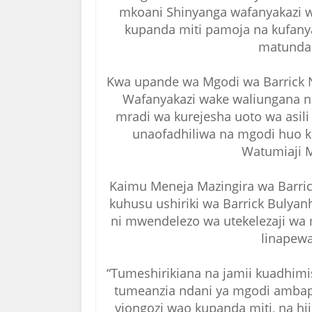
mkoani Shinyanga wafanyakazi w
kupanda miti pamoja na kufanya
matunda 
Kwa upande wa Mgodi wa Barrick N
Wafanyakazi wake waliungana n
mradi wa kurejesha uoto wa asili 
unaofadhiliwa na mgodi huo kupi
Watumiaji M
Kaimu Meneja Mazingira wa Barri
kuhusu ushiriki wa Barrick Bulya
ni mwendelezo wa utekelezaji wa
linapew
“Tumeshirikiana na jamii kuadhimi
tumeanzia ndani ya mgodi ambapo
viongozi wao kupanda miti, na hi