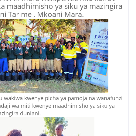
ka maadhimisho ya siku ya mazingira
ni Tarime , Mkoani Mara.
lu wakiwa kwenye picha ya pamoja na wanafunzi
andaji wa miti kwenye maadhimisho ya siku ya
zingira duniani.