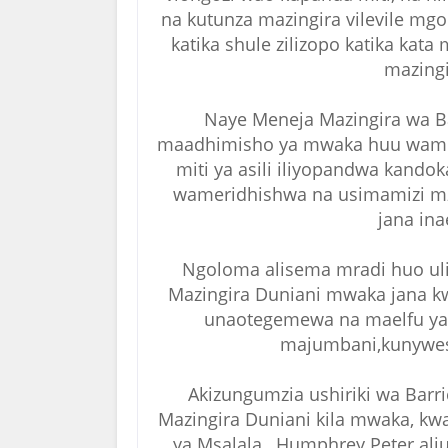
na kutunza mazingira vilevile mgo
katika shule zilizopo katika kat
mazing
Naye Meneja Mazingira wa B
maadhimisho ya mwaka huu wamey
miti ya asili iliyopandwa kando
wameridhishwa na usimamizi mz
jana ina
Ngoloma alisema mradi huo uli
Mazingira Duniani mwaka jana kw
unaotegemewa na maelfu ya w
majumbani,kunywesh
Akizungumzia ushiriki wa Barri
Mazingira Duniani kila mwaka, kw
ya Msalala , Humphrey Peter al