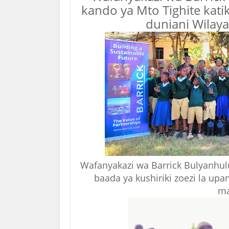
kando ya Mto Tighite kati
duniani Wilaya
Wafanyakazi wa Barrick Bulyanhu
baada ya kushiriki zoezi la up
ma