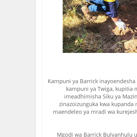
Kampuni ya Barrick inayoendesha s
kampuni ya Twiga, kupitia 
imeadhimisha Siku ya Mazing
zinazoizunguka kwa kupanda m
maendeleo ya mradi wa kurejesha
Mgodi wa Barrick Bulyanhulu ul