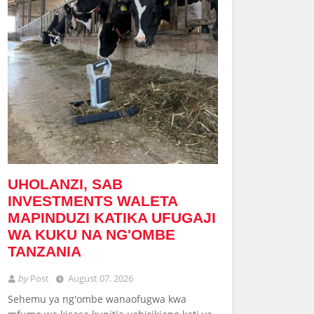
UHOLANZI, SAB
INVESTMENTS WALETA
MAPINDUZI KATIKA UFUGAJI
WA KUKU NA NG'OMBE
TANZANIA
by
Post
August 07, 2026
Sehemu ya ng'ombe wanaofugwa kwa