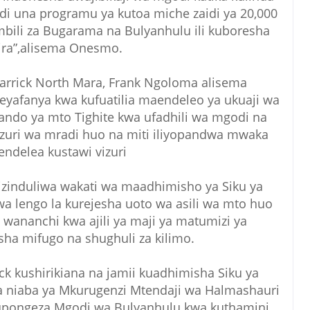
di una programu ya kutoa miche zaidi ya 20,000
a mbili za Bugarama na Bulyanhulu ili kuboresha
ira”,alisema Onesmo.
arrick North Mara, Frank Ngoloma alisema
afanya kwa kufuatilia maendeleo ya ukuaji wa
kando ya mto Tighite kwa ufadhili wa mgodi na
uri wa mradi huo na miti iliyopandwa mwaka
endelea kustawi vizuri
zinduliwa wakati wa maadhimisho ya Siku ya
a lengo la kurejesha uoto wa asili wa mto huo
ananchi kwa ajili ya maji ya matumizi ya
a mifugo na shughuli za kilimo.
ck kushirikiana na jamii kuadhimisha Siku ya
a niaba ya Mkurugenzi Mtendaji wa Halmashauri
iupongeza Mgodi wa Bulyanhulu kwa kuthamini