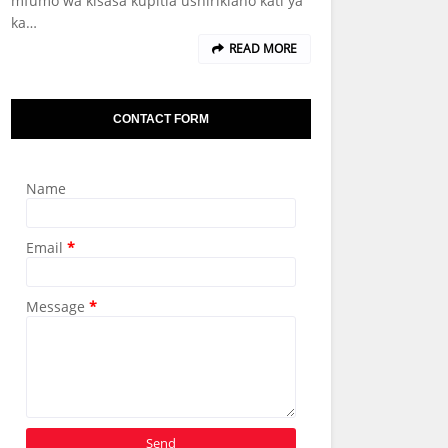
mfumo wa kisasa kupitia ushirikiano kati ya
ka…
READ MORE
CONTACT FORM
Name
Email
*
Message
*