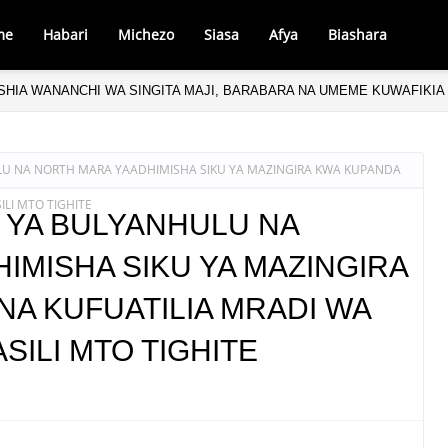
me
Habari
Michezo
Siasa
Afya
Biashara
SHIA WANANCHI WA SINGITA MAJI, BARABARA NA UMEME KUWAFIKIA
LU NA NORTH MARA YAADHIMISHA SIKU YA MAZINGIRA KWA KUPANDA
ILI MTO TIGHITE
K YA BULYANHULU NA
IMISHA SIKU YA MAZINGIRA
NA KUFUATILIA MRADI WA
SILI MTO TIGHITE