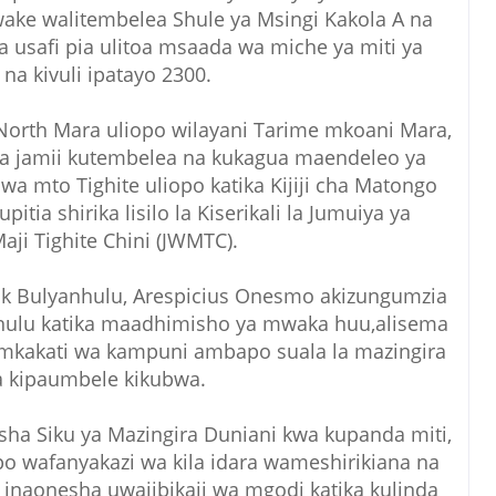
ake walitembelea Shule ya Msingi Kakola A na
 usafi pia ulitoa msaada wa miche ya miti ya
na kivuli ipatayo 2300.
orth Mara uliopo wilayani Tarime mkoani Mara,
a jamii kutembelea na kukagua maendeleo ya
wa mto Tighite uliopo katika Kijiji cha Matongo
tia shirika lisilo la Kiserikali la Jumuiya ya
aji Tighite Chini (JWMTC).
ck Bulyanhulu, Arespicius Onesmo akizungumzia
nhulu katika maadhimisho ya mwaka huu,alisema
 mkakati wa kampuni ambapo suala la mazingira
a kipaumbele kikubwa.
sha Siku ya Mazingira Duniani kwa kupanda miti,
 wafanyakazi wa kila idara wameshirikiana na
i inaonesha uwajibikaji wa mgodi katika kulinda